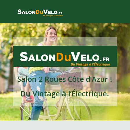
Salon 2 Roues Côte d’Azur !
Du Vintage à l’
É
lectrique.